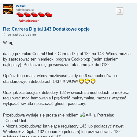
Petrus
Administrator
Re: Carrera Digital 143 Dodatkowe opcje
P
05 paź 2017, 13:59
o
s
Witaj,
t
da się przerobić Control Unit z Carrera Digital 132 na 143. Wtedy można
by zastosować ten niemiecki program Cockpit-xp (moim zdaniem
najlepszy). Podłacza się go wówczas tak samo jak do D132.
Oprócz tego masz wtedy możliwość jazdy do 6 samochodów na
standardowych dekoderach 143 !!!! WOW!
Oraz jak zastosujesz dekodery 132 w swoich samochodach to możesz
regulować moc hamowania i prędkość maksymalną, możesz włączać i
wyłączać światła i puszczać ghost i pace cary.
Przebudowa wydaje się prosta (nie robiłem
). Potrzeba:
- Control Unit
- Można przebudować istniejące regulatory 143 lub podłączyć nawet
Wireless+ z Digital 132 (baaardzo polecam) lub przewodowe z 132