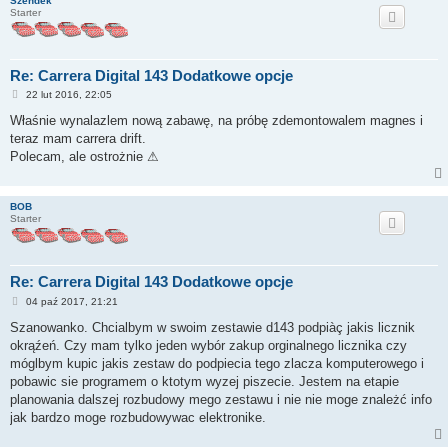
Szendek
Starter
Re: Carrera Digital 143 Dodatkowe opcje
P
22 lut 2016, 22:05
o
s
Właśnie wynalazlem nową zabawę, na próbę zdemontowalem magnes i
t
teraz mam carrera drift.
Polecam, ale ostrożnie ⚠
BOB
Starter
Re: Carrera Digital 143 Dodatkowe opcje
P
04 paź 2017, 21:21
o
s
Szanowanko. Chcialbym w swoim zestawie d143 podpiàç jakis licznik
t
okrąźeń. Czy mam tylko jeden wybór zakup orginalnego licznika czy
móglbym kupic jakis zestaw do podpiecia tego zlacza komputerowego i
pobawic sie programem o ktotym wyzej piszecie. Jestem na etapie
planowania dalszej rozbudowy mego zestawu i nie nie moge znależć info
jak bardzo moge rozbudowywac elektronike.