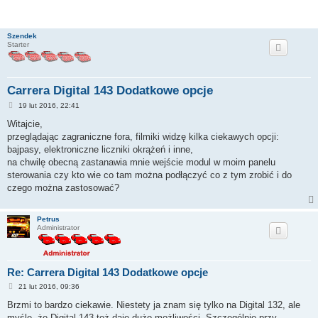
Szendek
Starter
Carrera Digital 143 Dodatkowe opcje
P
19 lut 2016, 22:41
o
s
Witajcie,
t
przeglądając zagraniczne fora, filmiki widzę kilka ciekawych opcji:
bajpasy, elektroniczne liczniki okrążeń i inne,
na chwilę obecną zastanawia mnie wejście modul w moim panelu
sterowania czy kto wie co tam można podłączyć co z tym zrobić i do
czego można zastosować?
Petrus
Administrator
Re: Carrera Digital 143 Dodatkowe opcje
P
21 lut 2016, 09:36
o
s
Brzmi to bardzo ciekawie. Niestety ja znam się tylko na Digital 132, ale
t
myślę, że Digital 143 też daje dużo możliwości. Szczególnie przy