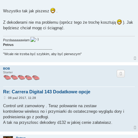
Wszystko tak jak piszesz
.
Z dekoderami nie ma problemu (oprócz tego że trochę kosztują
). Jak
będziesz chciał mogę ci ściągnąć.
Pozdaaaaaawiam
Petrus
----------------------------------------
"Wcale nie trzeba być szybkim, aby być pierwszym"
BOB
Starter
Re: Carrera Digital 143 Dodatkowe opcje
P
08 paź 2017, 11:28
o
s
Control unit zamowiony . Teraz polowanie na zestaw
t
kontrolerow wireless no i przymiarki do ostatecznego wyglądu dory i
podniesienia go z podłogi.
A tak na przyszlosc dekodery d132 w jakiej cenie załatwiasz.
Petrus