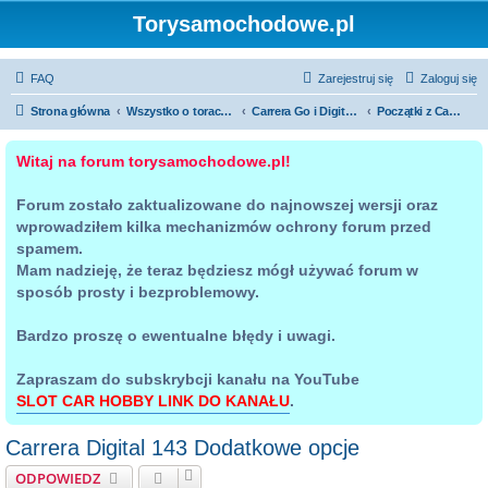
Torysamochodowe.pl
FAQ
Zarejestruj się
Zaloguj się
Strona główna
Wszystko o torach samochodowych
Carrera Go i Digital 143
Początki z Carrera GO i Digital 143
Witaj na forum torysamochodowe.pl!
Forum zostało zaktualizowane do najnowszej wersji oraz
wprowadziłem kilka mechanizmów ochrony forum przed
spamem.
Mam nadzieję, że teraz będziesz mógł używać forum w
sposób prosty i bezproblemowy.
Bardzo proszę o ewentualne błędy i uwagi.
Zapraszam do subskrybcji kanału na YouTube
SLOT CAR HOBBY LINK DO KANAŁU
.
Carrera Digital 143 Dodatkowe opcje
ODPOWIEDZ