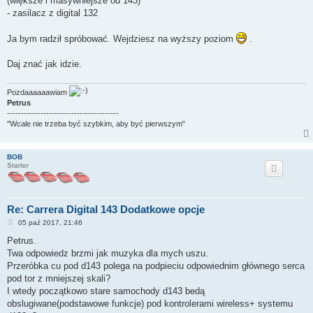
(większe i masywniejsze od 143)
- zasilacz z digital 132
Ja bym radził spróbować. Wejdziesz na wyższy poziom
.
Daj znać jak idzie.
Pozdaaaaaawiam
Petrus
----------------------------------------
"Wcale nie trzeba być szybkim, aby być pierwszym"
BOB
Starter
Re: Carrera Digital 143 Dodatkowe opcje
P
05 paź 2017, 21:46
o
s
Petrus.
t
Twa odpowiedz brzmi jak muzyka dla mych uszu.
Przeróbka cu pod d143 polega na podpieciu odpowiednim głównego serca
pod tor z mniejszej skali?
I wtedy początkowo stare samochody d143 bedą
obslugiwane(podstawowe funkcje) pod kontrolerami wireless+ systemu