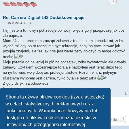
Re: Carrera Digital 143 Dodatkowe opcje
P
15 lis 2024, 10:10
o
s
Hej, jestem tu nowy i potrzebuje pomocy, więc z góry przeproszę jak coś
t
źle napisze.
Mam 24 lata i chciałem zacząć zabawę z torami ale nie chodzi mi, żeby
wydać miliony bo to raczej ma być rekreacja, żeby po rywalizować jak
przyjdą znajomi, ale też jak coś jest warte żeby dołożyć to mogę dołożyć
trochę.
Moje pytanie co najlepiej kupić na początek, żeby wystarczyło ale dawało
zabawy. Czytałem wcześniejsze fora ale patrzyłem jest teraz dużo tego
na rynku więc wolę dopytać profesjonalistów. Rozumiem, iż jedynym
słusznym wyborem jest carrera, tylko pytanie teraz jaka?
Z góry dzięki za odpowiedź,
Pozdrawiam
Strona ta używa plików cookies (tzw. ciasteczka)
ODPOWIEDZ
w celach statystycznych, reklamowych oraz
funkcjonalnych. Warunki przechowywania lub
Posty: 15 • Strona
1
z
1
dostępu do plików cookies można określić w
Przejdź do
ustawieniach przeglądarki internetowej.