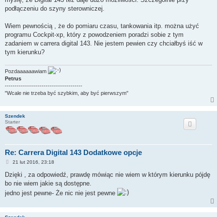
podłączeniu do szyny sterowniczej.
Wiem pewnością , że do pomiaru czasu, tankowania itp. można użyć
programu Cockpit-xp, który z powodzeniem poradzi sobie z tym
zadaniem w carrera digital 143. Nie jestem pewien czy chciałbyś iść w
tym kierunku?
Pozdaaaaaawiam
Petrus
----------------------------------------
"Wcale nie trzeba być szybkim, aby być pierwszym"
Szendek
Starter
Re: Carrera Digital 143 Dodatkowe opcje
P
21 lut 2016, 23:18
o
s
Dzięki , za odpowiedź, prawdę mówiąc nie wiem w którym kierunku pójdę
t
bo nie wiem jakie są dostępne.
jedno jest pewne- Że nic nie jest pewne