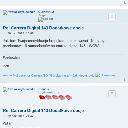
GOPiotrGO
Ścigant
Re: Carrera Digital 143 Dodatkowe opcje
P
29 paź 2017, 10:08
o
s
Jak tam Twoja modyfikacja bo pękam z ciekawości. To by było
t
przełomowe. 6 samochodów na carrera digital 143 ! WOW!
Pozdrawiam
Piotr
-------- Mój stary tor Carrera GO "Górska trasa" - Jak kiedyś było
----------
Tomisza
Użytkownik szos
Re: Carrera Digital 143 Dodatkowe opcje
P
29 paź 2017, 21:42
o
s
Witam
t