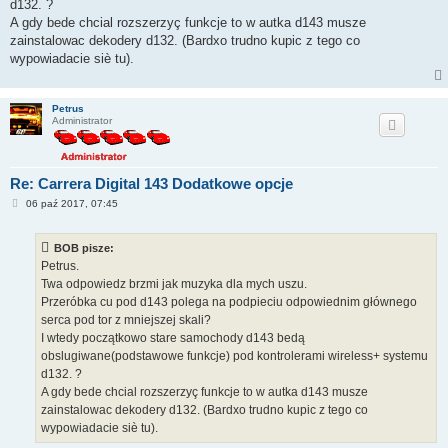
d132. ?
A gdy bede chcial rozszerzyç funkcje to w autka d143 musze
zainstalowac dekodery d132. (Bardxo trudno kupic z tego co
wypowiadacie siè tu).
Petrus
Administrator
Re: Carrera Digital 143 Dodatkowe opcje
P
06 paź 2017, 07:45
o
s
t
BOB pisze:
Petrus.
Twa odpowiedz brzmi jak muzyka dla mych uszu.
Przeróbka cu pod d143 polega na podpieciu odpowiednim głównego
serca pod tor z mniejszej skali?
I wtedy początkowo stare samochody d143 bedą
obslugiwane(podstawowe funkcje) pod kontrolerami wireless+ systemu
d132. ?
A gdy bede chcial rozszerzyç funkcje to w autka d143 musze
zainstalowac dekodery d132. (Bardxo trudno kupic z tego co
wypowiadacie siè tu).