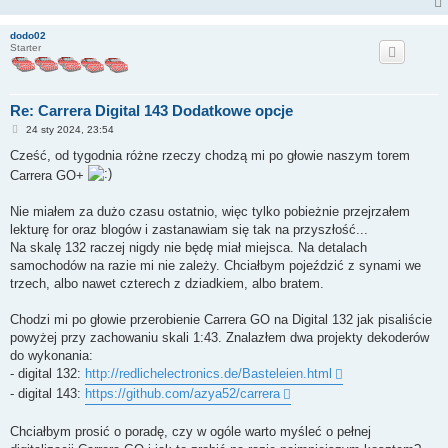
dodo02
Starter
Re: Carrera Digital 143 Dodatkowe opcje
P
24 sty 2024, 23:54
o
s
Cześć, od tygodnia różne rzeczy chodzą mi po głowie naszym torem
t
Carrera GO+
Nie miałem za dużo czasu ostatnio, więc tylko pobieżnie przejrzałem
lekturę for oraz blogów i zastanawiam się tak na przyszłość...
Na skalę 132 raczej nigdy nie będę miał miejsca. Na detalach
samochodów na razie mi nie zależy. Chciałbym pojeździć z synami we
trzech, albo nawet czterech z dziadkiem, albo bratem.
Chodzi mi po głowie przerobienie Carrera GO na Digital 132 jak pisaliście
powyżej przy zachowaniu skali 1:43. Znalazłem dwa projekty dekoderów
do wykonania:
- digital 132:
http://redlichelectronics.de/Basteleien.html
- digital 143:
https://github.com/azya52/carrera
Chciałbym prosić o poradę, czy w ogóle warto myśleć o pełnej