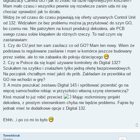
digitalizacji Carrera GO i jak to zrobić na razie najmniejszym kosztem?
Mam mało czasu i wszystko pewnie się rozwlecze zanim uda mi się
chociaż sprawdzić jak to działa.
Widzę że od czasu do czasu pojawiają się oferty używanych Control Unit
od 132. Widziałem że bez problemu można ją przylutować do szyn GO,
bo czemu nie. Nie patrzyłem na koszt produkcji dekodera, ale PCB
swego czasu sobie klepałem do różnych rzeczy. To nad czym się
zastanawiam:
1. Czy do CU jest ten sam zasilacz co od GO? Mam ten nowy. Wiem że
podstawa to regulowane zasilanie i mam w komórce jeszcze budowany
przez siebie, ale to nie zabawka do pokoju dziecięcego
2. Czy w Polsce da się kupić używane kontrolery do Digital 132?
Szukałem na szybko i znalazłem tylko jedną ofertę bezprzewodowych.
Na początek chciałbym mieć jakiś do prób. Zakładam że przeróbka od
GO nie wchodzi w grę?
3. A może poszukać zestawu Digital 143 i spróbować przerobić go na
więcej samochodów robiąc w przyszłości własną szynę sterowniczą?
Ktoś musiał to już robić przecież
Mając rozkminiony projekt
dekodera, z prostym sterownikiem chyba nie będzie problemu. Fajnie by
jednak mieć te dodatkowe opcje z Digital 132.
Ehhh...i po co mi to było
Tomekkruk
Starter