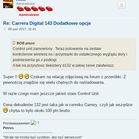
Administrator
Re: Carrera Digital 143 Dodatkowe opcje
P
08 paź 2017, 11:41
o
s
t
BOB pisze:
Control unit zamowiony . Teraz polowanie na zestaw
kontrolerow wireless no i przymiarki do ostatecznego wyglądu dory i
podniesienia go z podłogi.
A tak na przyszlosc dekodery d132 w jakiej cenie załatwiasz.
Super !!
Czekam na relację zdjęciową na forum z przeróbki. Z
pewnością znajdzie się wielu chętnych do naśladowania.
W razie czego mam jeszcze jakieś stare Control Unit.
Cena dekoderów 132 jest taka jak w cenniku Carrery, czyli jak wszędzie
chyba to było około 100 pln brutto.
Pozdaaaaaawiam
Petrus
----------------------------------------
"Wcale nie trzeba być szybkim, aby być pierwszym"