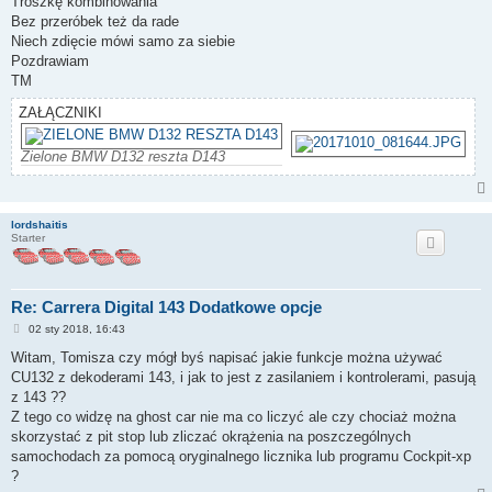
Troszkę kombinowania
Bez przeróbek też da rade
Niech zdięcie mówi samo za siebie
Pozdrawiam
TM
ZAŁĄCZNIKI
Zielone BMW D132 reszta D143
lordshaitis
Starter
Re: Carrera Digital 143 Dodatkowe opcje
P
02 sty 2018, 16:43
o
s
Witam, Tomisza czy mógł byś napisać jakie funkcje można używać
t
CU132 z dekoderami 143, i jak to jest z zasilaniem i kontrolerami, pasują
z 143 ??
Z tego co widzę na ghost car nie ma co liczyć ale czy chociaż można
skorzystać z pit stop lub zliczać okrążenia na poszczególnych
samochodach za pomocą oryginalnego licznika lub programu Cockpit-xp
?