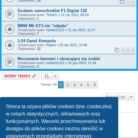
Odpowiedzi:
16
1
2
Szukam samochodów F1 Digital 132
Ostatni post autor:
TomeG
«
21 sty 2021, 00:14
Odpowiedzi:
1
BMW M6 GT3 nie "odpala"
Ostatni post autor:
norbert1222
«
11 sty 2021, 11:27
Odpowiedzi:
7
1:24 Garaż Kempola
Ostatni post autor:
Rejent
«
03 sty 2021, 10:46
Odpowiedzi:
32
1
2
3
Mocowanie karoseri i obracające się srubki
Ostatni post autor:
norbert1222
«
31 gru 2020, 12:34
Odpowiedzi:
2
NOWY TEMAT
1
2
3
4
5
Następna
Tematy: 85
Przejdź do
Strona ta używa plików cookies (tzw. ciasteczka)
TWOJE UPRAWNIENIA NA TYM FORUM
w celach statystycznych, reklamowych oraz
Nie możesz
tworzyć nowych tematów
Nie możesz
odpowiadać w tematach
funkcjonalnych. Warunki przechowywania lub
Nie możesz
zmieniać swoich postów
dostępu do plików cookies można określić w
Nie możesz
usuwać swoich postów
Nie możesz
dodawać załączników
ustawieniach przeglądarki internetowej.