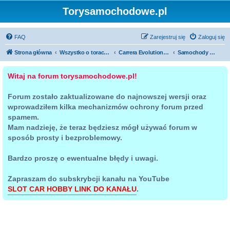
Torysamochodowe.pl
FAQ
Zarejestruj się
Zaloguj się
Strona główna
Wszystko o torach samochodowych
Carrera Evolution i Digital 132/124
Samochody w skali 1:32 i 1:24
Witaj na forum torysamochodowe.pl!
Forum zostało zaktualizowane do najnowszej wersji oraz
wprowadziłem kilka mechanizmów ochrony forum przed
spamem.
Mam nadzieję, że teraz będziesz mógł używać forum w
sposób prosty i bezproblemowy.
Bardzo proszę o ewentualne błędy i uwagi.
Zapraszam do subskrybcji kanału na YouTube
SLOT CAR HOBBY LINK DO KANAŁU
.