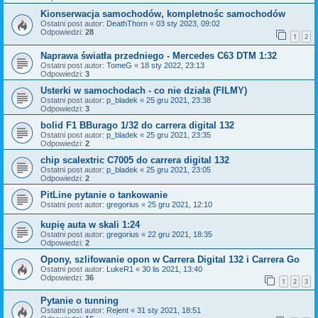
Kionserwacja samochodów, kompletnośc samochodów
Ostatni post autor:
DeathThorn
«
03 sty 2023, 09:02
Odpowiedzi:
28
1
2
Naprawa światła przedniego - Mercedes C63 DTM 1:32
Ostatni post autor:
TomeG
«
18 sty 2022, 23:13
Odpowiedzi:
3
Usterki w samochodach - co nie działa (FILMY)
Ostatni post autor:
p_bladek
«
25 gru 2021, 23:38
Odpowiedzi:
3
bolid F1 BBurago 1/32 do carrera digital 132
Ostatni post autor:
p_bladek
«
25 gru 2021, 23:35
Odpowiedzi:
2
chip scalextric C7005 do carrera digital 132
Ostatni post autor:
p_bladek
«
25 gru 2021, 23:05
Odpowiedzi:
2
PitLine pytanie o tankowanie
Ostatni post autor:
gregorius
«
25 gru 2021, 12:10
kupię auta w skali 1:24
Ostatni post autor:
gregorius
«
22 gru 2021, 18:35
Odpowiedzi:
2
Opony, szlifowanie opon w Carrera Digital 132 i Carrera Go
Ostatni post autor:
LukeR1
«
30 lis 2021, 13:40
Odpowiedzi:
36
1
2
3
Pytanie o tunning
Ostatni post autor:
Rejent
«
31 sty 2021, 18:51