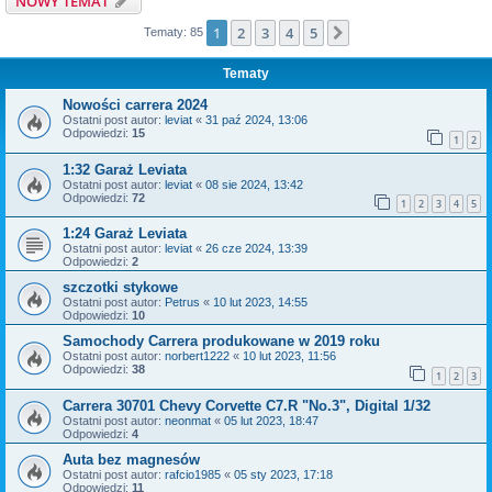
NOWY TEMAT
1
2
3
4
5
Następna
Tematy: 85
Tematy
Nowości carrera 2024
Ostatni post autor:
leviat
«
31 paź 2024, 13:06
Odpowiedzi:
15
1
2
1:32 Garaż Leviata
Ostatni post autor:
leviat
«
08 sie 2024, 13:42
Odpowiedzi:
72
1
2
3
4
5
1:24 Garaż Leviata
Ostatni post autor:
leviat
«
26 cze 2024, 13:39
Odpowiedzi:
2
szczotki stykowe
Ostatni post autor:
Petrus
«
10 lut 2023, 14:55
Odpowiedzi:
10
Samochody Carrera produkowane w 2019 roku
Ostatni post autor:
norbert1222
«
10 lut 2023, 11:56
Odpowiedzi:
38
1
2
3
Carrera 30701 Chevy Corvette C7.R "No.3", Digital 1/32
Ostatni post autor:
neonmat
«
05 lut 2023, 18:47
Odpowiedzi:
4
Auta bez magnesów
Ostatni post autor:
rafcio1985
«
05 sty 2023, 17:18
Odpowiedzi:
11