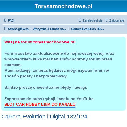
Torysamochodowe.pl
FAQ
Zarejestruj się
Zaloguj się
Strona główna
Wszystko o torach samochodowych
Carrera Evolution i Digital 132/124
Witaj na forum torysamochodowe.pl!
Forum zostało zaktualizowane do najnowszej wersji oraz
wprowadziłem kilka mechanizmów ochrony forum przed
spamem.
Mam nadzieję, że teraz będziesz mógł używać forum w
sposób prosty i bezproblemowy.
Bardzo proszę o ewentualne błędy i uwagi.
Zapraszam do subskrybcji kanału na YouTube
SLOT CAR HOBBY LINK DO KANAŁU
.
Carrera Evolution i Digital 132/124