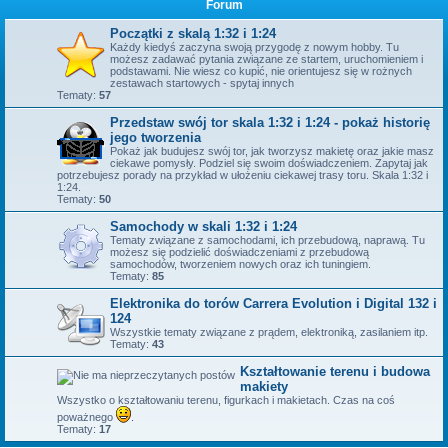
Forum
Początki z skalą 1:32 i 1:24
Każdy kiedyś zaczyna swoją przygodę z nowym hobby. Tu
możesz zadawać pytania związane ze startem, uruchomieniem i
podstawami. Nie wiesz co kupić, nie orientujesz się w rożnych
zestawach startowych - spytaj innych
Tematy:
57
Przedstaw swój tor skala 1:32 i 1:24 - pokaż historię
jego tworzenia
Pokaż jak budujesz swój tor, jak tworzysz makietę oraz jakie masz
ciekawe pomysły. Podziel się swoim doświadczeniem. Zapytaj jak
potrzebujesz porady na przykład w ułożeniu ciekawej trasy toru. Skala 1:32 i
1:24.
Tematy:
50
Samochody w skali 1:32 i 1:24
Tematy związane z samochodami, ich przebudową, naprawą. Tu
możesz się podzielić doświadczeniami z przebudową
samochodów, tworzeniem nowych oraz ich tuningiem.
Tematy:
85
Elektronika do torów Carrera Evolution i Digital 132 i
124
Wszystkie tematy związane z prądem, elektroniką, zasilaniem itp.
Tematy:
43
Kształtowanie terenu i budowa
makiety
Wszystko o kształtowaniu terenu, figurkach i makietach. Czas na coś
poważnego
.
Tematy:
17