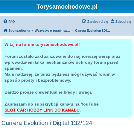
Torysamochodowe.pl
FAQ
Zarejestruj się
Zaloguj się
Strona główna
Wszystko o torach samochodowych
Carrera Evolution i Digital 132/124
Witaj na forum torysamochodowe.pl!
Forum zostało zaktualizowane do najnowszej wersji oraz
wprowadziłem kilka mechanizmów ochrony forum przed
spamem.
Mam nadzieję, że teraz będziesz mógł używać forum w
sposób prosty i bezproblemowy.
Bardzo proszę o ewentualne błędy i uwagi.
Zapraszam do subskrybcji kanału na YouTube
SLOT CAR HOBBY LINK DO KANAŁU
.
Carrera Evolution i Digital 132/124