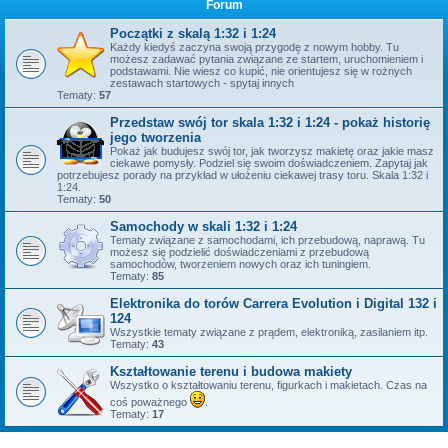
Forum
Początki z skalą 1:32 i 1:24
Każdy kiedyś zaczyna swoją przygodę z nowym hobby. Tu
możesz zadawać pytania związane ze startem, uruchomieniem i
podstawami. Nie wiesz co kupić, nie orientujesz się w rożnych
zestawach startowych - spytaj innych
Tematy:
57
Przedstaw swój tor skala 1:32 i 1:24 - pokaż historię
jego tworzenia
Pokaż jak budujesz swój tor, jak tworzysz makietę oraz jakie masz
ciekawe pomysły. Podziel się swoim doświadczeniem. Zapytaj jak
potrzebujesz porady na przykład w ułożeniu ciekawej trasy toru. Skala 1:32 i
1:24.
Tematy:
50
Samochody w skali 1:32 i 1:24
Tematy związane z samochodami, ich przebudową, naprawą. Tu
możesz się podzielić doświadczeniami z przebudową
samochodów, tworzeniem nowych oraz ich tuningiem.
Tematy:
85
Elektronika do torów Carrera Evolution i Digital 132 i
124
Wszystkie tematy związane z prądem, elektroniką, zasilaniem itp.
Tematy:
43
Kształtowanie terenu i budowa makiety
Wszystko o kształtowaniu terenu, figurkach i makietach. Czas na
coś poważnego
.
Tematy:
17