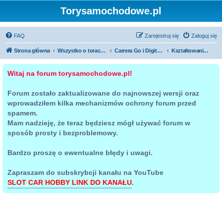
Torysamochodowe.pl
FAQ
Zarejestruj się
Zaloguj się
Strona główna
Wszystko o torach samochodowych
Carrera Go i Digital 143
Kształtowanie terenu i budowa makiety
Witaj na forum torysamochodowe.pl!
Forum zostało zaktualizowane do najnowszej wersji oraz
wprowadziłem kilka mechanizmów ochrony forum przed
spamem.
Mam nadzieję, że teraz będziesz mógł używać forum w
sposób prosty i bezproblemowy.
Bardzo proszę o ewentualne błędy i uwagi.
Zapraszam do subskrybcji kanału na YouTube
SLOT CAR HOBBY LINK DO KANAŁU
.