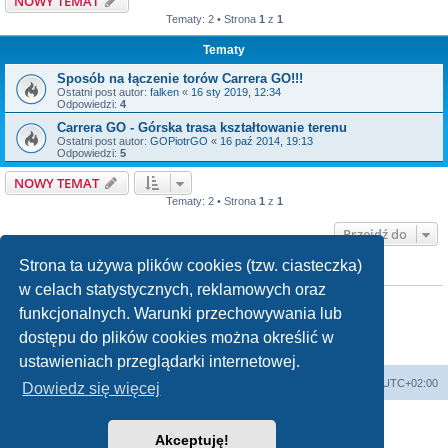
NOWY TEMAT
Tematy: 2 • Strona
1
z
1
Tematy
Sposób na łączenie torów Carrera GO!!!
Ostatni post autor:
falken
«
16 sty 2019, 12:34
Odpowiedzi:
4
Carrera GO - Górska trasa kształtowanie terenu
Ostatni post autor:
GOPiotrGO
«
16 paź 2014, 19:13
Odpowiedzi:
5
NOWY TEMAT
Tematy: 2 • Strona
1
z
1
Przejdź do
Strona ta używa plików cookies (tzw. ciasteczka)
TWOJE UPRAWNIENIA NA TYM FORUM
w celach statystycznych, reklamowych oraz
Nie możesz
tworzyć nowych tematów
Nie możesz
odpowiadać w tematach
funkcjonalnych. Warunki przechowywania lub
Nie możesz
zmieniać swoich postów
dostępu do plików cookies można określić w
Nie możesz
usuwać swoich postów
Nie możesz
dodawać załączników
ustawieniach przeglądarki internetowej.
Strona główna
Usuń ciasteczka witryny
Strefa czasowa
UTC+02:00
Dowiedz się więcej
Technologię dostarcza
phpBB
® Forum Software © phpBB Limited
Polski pakiet językowy dostarcza
phpBB.pl
Akceptuję!