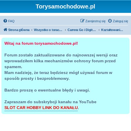
Torysamochodowe.pl
FAQ
Zarejestruj się
Zaloguj się
Strona główna
Wszystko o torach samochodowych
Carrera Go i Digital 143
Kształtowanie terenu i budowa makiety
Witaj na forum torysamochodowe.pl!
Forum zostało zaktualizowane do najnowszej wersji oraz
wprowadziłem kilka mechanizmów ochrony forum przed
spamem.
Mam nadzieję, że teraz będziesz mógł używać forum w
sposób prosty i bezproblemowy.
Bardzo proszę o ewentualne błędy i uwagi.
Zapraszam do subskrybcji kanału na YouTube
SLOT CAR HOBBY LINK DO KANAŁU
.