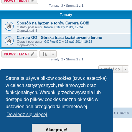
NOWY TEMAT
Tematy: 2 • Strona
1
z
1
Tematy
Sposób na łączenie torów Carrera GO!!!
Ostatni post autor:
falken
«
16 sty 2019, 12:34
Odpowiedzi:
4
Carrera GO - Górska trasa kształtowanie terenu
Ostatni post autor:
GOPiotrGO
«
16 paź 2014, 19:13
Odpowiedzi:
5
NOWY TEMAT
Tematy: 2 • Strona
1
z
1
Przejdź do
Strona ta używa plików cookies (tzw. ciasteczka)
TWOJE UPRAWNIENIA NA TYM FORUM
w celach statystycznych, reklamowych oraz
Nie możesz
tworzyć nowych tematów
Nie możesz
odpowiadać w tematach
funkcjonalnych. Warunki przechowywania lub
Nie możesz
zmieniać swoich postów
dostępu do plików cookies można określić w
Nie możesz
usuwać swoich postów
Nie możesz
dodawać załączników
ustawieniach przeglądarki internetowej.
Strona główna
Usuń ciasteczka witryny
Strefa czasowa
UTC+02:00
Dowiedz się więcej
Technologię dostarcza
phpBB
® Forum Software © phpBB Limited
Polski pakiet językowy dostarcza
phpBB.pl
Akceptuję!