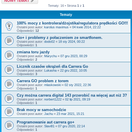
NOWY TEMAT
Tematy: 16 • Strona
1
z
1
Tematy
100% mocy z kontrolera/dżojstika/regulatora prędkości GO!!!
Ostatni post autor:
karolus maximus
«
04 kwie 2014, 22:22
Odpowiedzi:
12
Go+ i problemy z połaczeniem ze smartfonem.
Ostatni post autor:
dodo02
«
18 sty 2024, 00:22
Odpowiedzi:
1
zmiana toru jazdy
Ostatni post autor:
Marychu
«
07 gru 2023, 00:29
Odpowiedzi:
2
Licznik czasów okrążeń dla Carrera Go
Ostatni post autor:
Lukasha
«
22 gru 2022, 10:05
Odpowiedzi:
3
Carrera GO problem z torem
Ostatni post autor:
mlaskowski
«
02 sty 2022, 22:36
Odpowiedzi:
1
Czy można carrera digital 143 przerobić na więcej aut niż 3?
Ostatni post autor:
norbert1222
«
02 lip 2021, 09:19
Odpowiedzi:
1
Brak mocy w samochodzie
Ostatni post autor:
Jachu
«
23 mar 2021, 15:21
Programowanie aut carrera go+
Ostatni post autor:
Slavi81
«
07 gru 2020, 22:14
Odpowiedzi:
1