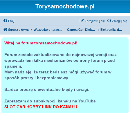
Torysamochodowe.pl
FAQ
Zarejestruj się
Zaloguj się
Strona główna
Wszystko o torach samochodowych
Carrera Go i Digital 143
Elektronika do torów Carrera Go i Digital 143
Witaj na forum torysamochodowe.pl!
Forum zostało zaktualizowane do najnowszej wersji oraz
wprowadziłem kilka mechanizmów ochrony forum przed
spamem.
Mam nadzieję, że teraz będziesz mógł używać forum w
sposób prosty i bezproblemowy.
Bardzo proszę o ewentualne błędy i uwagi.
Zapraszam do subskrybcji kanału na YouTube
SLOT CAR HOBBY LINK DO KANAŁU
.