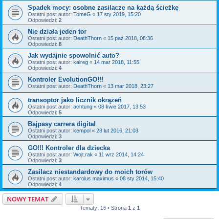
Spadek mocy: osobne zasilacze na każdą ścieżkę
Ostatni post autor:
TomeG
«
17 sty 2019, 15:20
Odpowiedzi:
2
Nie działa jeden tor
Ostatni post autor:
DeathThorn
«
15 paź 2018, 08:36
Odpowiedzi:
8
Jak wydajnie spowolnić auto?
Ostatni post autor:
kalreg
«
14 mar 2018, 11:55
Odpowiedzi:
4
Kontroler EvolutionGO!!!
Ostatni post autor:
DeathThorn
«
13 mar 2018, 23:27
transoptor jako licznik okrążeń
Ostatni post autor:
achtung
«
08 kwie 2017, 13:53
Odpowiedzi:
5
Bajpasy carrera digital
Ostatni post autor:
kempol
«
28 lut 2016, 21:03
Odpowiedzi:
3
GO!!! Kontroler dla dziecka
Ostatni post autor:
Wojt.rak
«
11 wrz 2014, 14:24
Odpowiedzi:
3
Zasilacz niestandardowy do moich torów
Ostatni post autor:
karolus maximus
«
08 sty 2014, 15:40
Odpowiedzi:
4
NOWY TEMAT
Tematy: 16 • Strona
1
z
1