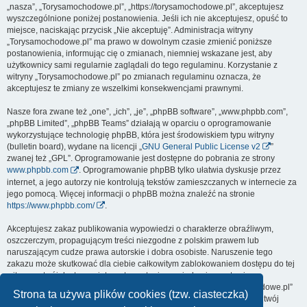
„nasza”, „Torysamochodowe.pl”, „https://torysamochodowe.pl”, akceptujesz
wyszczególnione poniżej postanowienia. Jeśli ich nie akceptujesz, opuść to
miejsce, naciskając przycisk „Nie akceptuję”. Administracja witryny
„Torysamochodowe.pl” ma prawo w dowolnym czasie zmienić poniższe
postanowienia, informując cię o zmianach, niemniej wskazane jest, aby
użytkownicy sami regularnie zaglądali do tego regulaminu. Korzystanie z
witryny „Torysamochodowe.pl” po zmianach regulaminu oznacza, że
akceptujesz te zmiany ze wszelkimi konsekwencjami prawnymi.
Nasze fora zwane też „one”, „ich”, „je”, „phpBB software”, „www.phpbb.com”,
„phpBB Limited”, „phpBB Teams” działają w oparciu o oprogramowanie
wykorzystujące technologię phpBB, która jest środowiskiem typu witryny
(bulletin board), wydane na licencji „
GNU General Public License v2
”
zwanej też „GPL”. Oprogramowanie jest dostępne do pobrania ze strony
www.phpbb.com
. Oprogramowanie phpBB tylko ułatwia dyskusje przez
internet, a jego autorzy nie kontrolują tekstów zamieszczanych w internecie za
jego pomocą. Więcej informacji o phpBB można znaleźć na stronie
https://www.phpbb.com/
.
Akceptujesz zakaz publikowania wypowiedzi o charakterze obraźliwym,
oszczerczym, propagującym treści niezgodne z polskim prawem lub
naruszającym cudze prawa autorskie i dobra osobiste. Naruszenie tego
zakazu może skutkować dla ciebie całkowitym zablokowaniem dostępu do tej
witryny, a twój dostawca internetu zostanie powiadomiony o twoim
niewłaściwym zachowaniu. Wyrażasz zgodę na to, że „Torysamochodowe.pl”
Strona ta używa plików cookies (tzw. ciasteczka)
może w każdej chwili usunąć, zmienić, przenieść lub zamknąć każdy twój