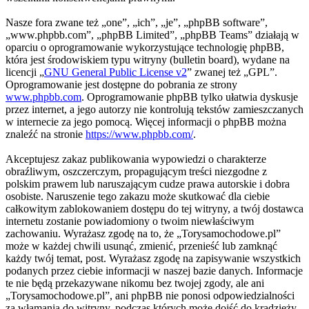
Nasze fora zwane też „one”, „ich”, „je”, „phpBB software”,
„www.phpbb.com”, „phpBB Limited”, „phpBB Teams” działają w
oparciu o oprogramowanie wykorzystujące technologię phpBB,
która jest środowiskiem typu witryny (bulletin board), wydane na
licencji „
GNU General Public License v2
” zwanej też „GPL”.
Oprogramowanie jest dostępne do pobrania ze strony
www.phpbb.com
. Oprogramowanie phpBB tylko ułatwia dyskusje
przez internet, a jego autorzy nie kontrolują tekstów zamieszczanych
w internecie za jego pomocą. Więcej informacji o phpBB można
znaleźć na stronie
https://www.phpbb.com/
.
Akceptujesz zakaz publikowania wypowiedzi o charakterze
obraźliwym, oszczerczym, propagującym treści niezgodne z
polskim prawem lub naruszającym cudze prawa autorskie i dobra
osobiste. Naruszenie tego zakazu może skutkować dla ciebie
całkowitym zablokowaniem dostępu do tej witryny, a twój dostawca
internetu zostanie powiadomiony o twoim niewłaściwym
zachowaniu. Wyrażasz zgodę na to, że „Torysamochodowe.pl”
może w każdej chwili usunąć, zmienić, przenieść lub zamknąć
każdy twój temat, post. Wyrażasz zgodę na zapisywanie wszystkich
podanych przez ciebie informacji w naszej bazie danych. Informacje
te nie będą przekazywane nikomu bez twojej zgody, ale ani
„Torysamochodowe.pl”, ani phpBB nie ponosi odpowiedzialności
za włamania do witryny, podczas których może dojść do kradzieży