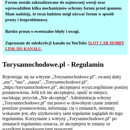
Forum zostało zaktualizowane do najnowszej wersji oraz
wprowadziłem kilka mechanizmów ochrony forum przed spamem.
Mam nadzieję, że teraz będziesz mógł używać forum w sposób
prosty i bezproblemowy.
Bardzo proszę o ewentualne błędy i uwagi.
Zapraszam do subskrybcji kanału na YouTube
SLOT CAR HOBBY
LINK DO KANAŁU
.
Torysamochodowe.pl - Regulamin
Rejestrując się na witrynie „Torysamochodowe.pl”, zwanej dalej
„my”, ”nas”, „nasza”, „Torysamochodowe.pl”,
„https://torysamochodowe.pl”, akceptujesz wyszczególnione poniżej
postanowienia. Jeśli ich nie akceptujesz, opuść to miejsce,
naciskając przycisk „Nie akceptuję”. Administracja witryny
„Torysamochodowe.pl” ma prawo w dowolnym czasie zmienić
poniższe postanowienia, informując cię o zmianach, niemniej
wskazane jest, aby użytkownicy sami regularnie zaglądali do tego
regulaminu. Korzystanie z witryny „Torysamochodowe.pl” po
zmianach regulaminu oznacza, że akceptujesz te zmiany ze
wszelkimi konsekwencjami prawnymi.