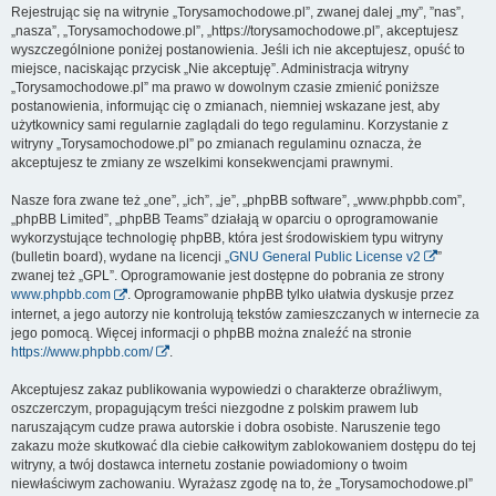
Rejestrując się na witrynie „Torysamochodowe.pl”, zwanej dalej „my”, ”nas”,
„nasza”, „Torysamochodowe.pl”, „https://torysamochodowe.pl”, akceptujesz
wyszczególnione poniżej postanowienia. Jeśli ich nie akceptujesz, opuść to
miejsce, naciskając przycisk „Nie akceptuję”. Administracja witryny
„Torysamochodowe.pl” ma prawo w dowolnym czasie zmienić poniższe
postanowienia, informując cię o zmianach, niemniej wskazane jest, aby
użytkownicy sami regularnie zaglądali do tego regulaminu. Korzystanie z
witryny „Torysamochodowe.pl” po zmianach regulaminu oznacza, że
akceptujesz te zmiany ze wszelkimi konsekwencjami prawnymi.
Nasze fora zwane też „one”, „ich”, „je”, „phpBB software”, „www.phpbb.com”,
„phpBB Limited”, „phpBB Teams” działają w oparciu o oprogramowanie
wykorzystujące technologię phpBB, która jest środowiskiem typu witryny
(bulletin board), wydane na licencji „
GNU General Public License v2
”
zwanej też „GPL”. Oprogramowanie jest dostępne do pobrania ze strony
www.phpbb.com
. Oprogramowanie phpBB tylko ułatwia dyskusje przez
internet, a jego autorzy nie kontrolują tekstów zamieszczanych w internecie za
jego pomocą. Więcej informacji o phpBB można znaleźć na stronie
https://www.phpbb.com/
.
Akceptujesz zakaz publikowania wypowiedzi o charakterze obraźliwym,
oszczerczym, propagującym treści niezgodne z polskim prawem lub
naruszającym cudze prawa autorskie i dobra osobiste. Naruszenie tego
zakazu może skutkować dla ciebie całkowitym zablokowaniem dostępu do tej
witryny, a twój dostawca internetu zostanie powiadomiony o twoim
niewłaściwym zachowaniu. Wyrażasz zgodę na to, że „Torysamochodowe.pl”