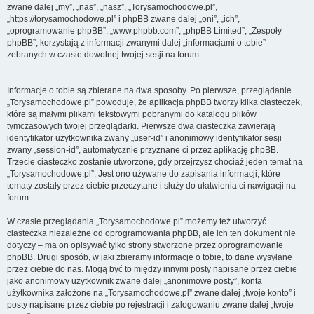
zwane dalej „my”, „nas”, „nasz”, „Torysamochodowe.pl”,
„https://torysamochodowe.pl” i phpBB zwane dalej „oni”, „ich”,
„oprogramowanie phpBB”, „www.phpbb.com”, „phpBB Limited”, „Zespoły
phpBB”, korzystają z informacji zwanymi dalej „informacjami o tobie”
zebranych w czasie dowolnej twojej sesji na forum.
Informacje o tobie są zbierane na dwa sposoby. Po pierwsze, przeglądanie
„Torysamochodowe.pl” powoduje, że aplikacja phpBB tworzy kilka ciasteczek,
które są małymi plikami tekstowymi pobranymi do katalogu plików
tymczasowych twojej przeglądarki. Pierwsze dwa ciasteczka zawierają
identyfikator użytkownika zwany „user-id” i anonimowy identyfikator sesji
zwany „session-id”, automatycznie przyznane ci przez aplikację phpBB.
Trzecie ciasteczko zostanie utworzone, gdy przejrzysz chociaż jeden temat na
„Torysamochodowe.pl”. Jest ono używane do zapisania informacji, które
tematy zostały przez ciebie przeczytane i służy do ułatwienia ci nawigacji na
forum.
W czasie przeglądania „Torysamochodowe.pl” możemy też utworzyć
ciasteczka niezależne od oprogramowania phpBB, ale ich ten dokument nie
dotyczy – ma on opisywać tylko strony stworzone przez oprogramowanie
phpBB. Drugi sposób, w jaki zbieramy informacje o tobie, to dane wysyłane
przez ciebie do nas. Mogą być to między innymi posty napisane przez ciebie
jako anonimowy użytkownik zwane dalej „anonimowe posty”, konta
użytkownika założone na „Torysamochodowe.pl” zwane dalej „twoje konto” i
posty napisane przez ciebie po rejestracji i zalogowaniu zwane dalej „twoje