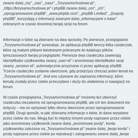
zwane dalej „my”, „nas”, „nasz”, „Torysamochodowe.pl”,
„https://torysamochodowe.pl” i phpBB zwane dalej „oni”, „ich”,
„oprogramowanie phpBB”, „www.phpbb.com”, „phpBB Limited”, „Zespoły
phpBB”, korzystają z informacji zwanymi dalej „informacjami o tobie”
zebranych w czasie dowolnej twojej sesji na forum.
Informacje o tobie są zbierane na dwa sposoby. Po pierwsze, przeglądanie
„Torysamochodowe.pl” powoduje, że aplikacja phpBB tworzy kilka ciasteczek,
które są małymi plikami tekstowymi pobranymi do katalogu plików
tymczasowych twojej przeglądarki. Pierwsze dwa ciasteczka zawierają
identyfikator użytkownika zwany „user-id” i anonimowy identyfikator sesji
zwany „session-id”, automatycznie przyznane ci przez aplikację phpBB.
Trzecie ciasteczko zostanie utworzone, gdy przejrzysz chociaż jeden temat na
„Torysamochodowe.pl”. Jest ono używane do zapisania informacji, które
tematy zostały przez ciebie przeczytane i służy do ułatwienia ci nawigacji na
forum.
W czasie przeglądania „Torysamochodowe.pl” możemy też utworzyć
ciasteczka niezależne od oprogramowania phpBB, ale ich ten dokument nie
dotyczy – ma on opisywać tylko strony stworzone przez oprogramowanie
phpBB. Drugi sposób, w jaki zbieramy informacje o tobie, to dane wysyłane
przez ciebie do nas. Mogą być to między innymi posty napisane przez ciebie
jako anonimowy użytkownik zwane dalej „anonimowe posty”, konta
użytkownika założone na „Torysamochodowe.pl” zwane dalej „twoje konto” i
posty napisane przez ciebie po rejestracji i zalogowaniu zwane dalej „twoje