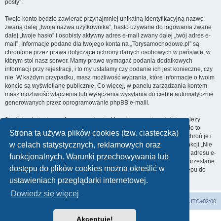
posty”.
Twoje konto będzie zawierać przynajmniej unikalną identyfikacyjną nazwę
zwaną dalej „twoja nazwa użytkownika”, hasło używane do logowania zwane
dalej „twoje hasło” i osobisty aktywny adres e-mail zwany dalej „twój adres e-
mail”. Informacje podane dla twojego konta na „Torysamochodowe.pl” są
chronione przez prawa dotyczące ochrony danych osobowych w państwie, w
którym stoi nasz serwer. Mamy prawo wymagać podania dodatkowych
informacji przy rejestracji, i to my ustalamy czy podanie ich jest konieczne, czy
nie. W każdym przypadku, masz możliwość wybrania, które informacje o twoim
koncie są wyświetlane publicznie. Co więcej, w panelu zarządzania kontem
masz możliwość włączenia lub wyłączenia wysyłania do ciebie automatycznie
generowanych przez oprogramowanie phpBB e-maili.
Twoje hasło jest zaszyfrowane, więc jest bezpieczne, niemniej nie należy
używać tego samego hasła na różnych witrynach internetowych. Hasło to
Strona ta używa plików cookies (tzw. ciasteczka)
umożliwia dostęp do twojego konta na „Torysamochodowe.pl”, więc chroń je i
w celach statystycznych, reklamowych oraz
w żadnym wypadku nie podawaj
nikomu
. Jeśli je zapomnisz, użyj funkcji „Nie
pamiętam hasła”. Witryna poprosi cię o podanie nazwy użytkownika i adresu e-
funkcjonalnych. Warunki przechowywania lub
mail. Po podaniu tych danych zostanie wygenerowane nowe hasło i przesłane
dostępu do plików cookies można określić w
na podany przez ciebie adres e-mail. Umożliwi ono odzyskanie dostępu do
twojego konta.
ustawieniach przeglądarki internetowej.
Dowiedz się więcej
Strona główna
Usuń ciasteczka witryny
Strefa czasowa
UTC+02:00
Akceptuję!
Technologię dostarcza
phpBB
® Forum Software © phpBB Limited