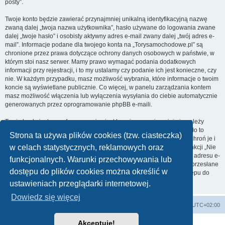
posty”.
Twoje konto będzie zawierać przynajmniej unikalną identyfikacyjną nazwę
zwaną dalej „twoja nazwa użytkownika”, hasło używane do logowania zwane
dalej „twoje hasło” i osobisty aktywny adres e-mail zwany dalej „twój adres e-
mail”. Informacje podane dla twojego konta na „Torysamochodowe.pl” są
chronione przez prawa dotyczące ochrony danych osobowych w państwie, w
którym stoi nasz serwer. Mamy prawo wymagać podania dodatkowych
informacji przy rejestracji, i to my ustalamy czy podanie ich jest konieczne, czy
nie. W każdym przypadku, masz możliwość wybrania, które informacje o twoim
koncie są wyświetlane publicznie. Co więcej, w panelu zarządzania kontem
masz możliwość włączenia lub wyłączenia wysyłania do ciebie automatycznie
generowanych przez oprogramowanie phpBB e-maili.
Twoje hasło jest zaszyfrowane, więc jest bezpieczne, niemniej nie należy
używać tego samego hasła na różnych witrynach internetowych. Hasło to
Strona ta używa plików cookies (tzw. ciasteczka)
umożliwia dostęp do twojego konta na „Torysamochodowe.pl”, więc chroń je i
w celach statystycznych, reklamowych oraz
w żadnym wypadku nie podawaj
nikomu
. Jeśli je zapomnisz, użyj funkcji „Nie
pamiętam hasła”. Witryna poprosi cię o podanie nazwy użytkownika i adresu e-
funkcjonalnych. Warunki przechowywania lub
mail. Po podaniu tych danych zostanie wygenerowane nowe hasło i przesłane
dostępu do plików cookies można określić w
na podany przez ciebie adres e-mail. Umożliwi ono odzyskanie dostępu do
twojego konta.
ustawieniach przeglądarki internetowej.
Dowiedz się więcej
Strona główna
Usuń ciasteczka witryny
Strefa czasowa
UTC+02:00
Akceptuję!
Technologię dostarcza
phpBB
® Forum Software © phpBB Limited