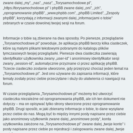
zwane dalej „my”, „nas”, „nasz”, „Torysamochodowe.pl”,
„https://torysamochodowe.pl” i phpBB zwane dalej „oni”, „ich”,
„oprogramowanie phpBB”, „www.phpbb.com”, „phpBB Limited”, „Zespoły
phpBB”, korzystają z informacji zwanymi dalej „informacjami o tobie”
zebranych w czasie dowolnej twojej sesji na forum.
Informacje o tobie są zbierane na dwa sposoby. Po pierwsze, przeglądanie
„Torysamochodowe.pl” powoduje, że aplikacja phpBB tworzy kilka ciasteczek,
które są małymi plikami tekstowymi pobranymi do katalogu plików
tymczasowych twojej przeglądarki. Pierwsze dwa ciasteczka zawierają
identyfikator użytkownika zwany „user-id” i anonimowy identyfikator sesji
zwany „session-id”, automatycznie przyznane ci przez aplikację phpBB.
Trzecie ciasteczko zostanie utworzone, gdy przejrzysz chociaż jeden temat na
„Torysamochodowe.pl”. Jest ono używane do zapisania informacji, które
tematy zostały przez ciebie przeczytane i służy do ułatwienia ci nawigacji na
forum.
W czasie przeglądania „Torysamochodowe.pl” możemy też utworzyć
ciasteczka niezależne od oprogramowania phpBB, ale ich ten dokument nie
dotyczy – ma on opisywać tylko strony stworzone przez oprogramowanie
phpBB. Drugi sposób, w jaki zbieramy informacje o tobie, to dane wysyłane
przez ciebie do nas. Mogą być to między innymi posty napisane przez ciebie
jako anonimowy użytkownik zwane dalej „anonimowe posty”, konta
użytkownika założone na „Torysamochodowe.pl” zwane dalej „twoje konto” i
posty napisane przez ciebie po rejestracji i zalogowaniu zwane dalej „twoje