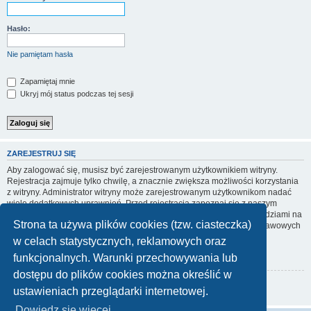
Hasło:
Nie pamiętam hasła
Zapamiętaj mnie
Ukryj mój status podczas tej sesji
ZAREJESTRUJ SIĘ
Aby zalogować się, musisz być zarejestrowanym użytkownikiem witryny.
Rejestracja zajmuje tylko chwilę, a znacznie zwiększa możliwości korzystania
z witryny. Administrator witryny może zarejestrowanym użytkownikom nadać
wiele dodatkowych uprawnień. Przed rejestracją zapoznaj się z naszym
regulaminem, zasadami ochrony danych osobowych oraz z odpowiedziami na
Strona ta używa plików cookies (tzw. ciasteczka)
często zadawane pytania (FAQ), gdzie jest wyjaśnionych wiele podstawowych
zagadnień dotyczących funkcjonowania witryny.
w celach statystycznych, reklamowych oraz
Regulamin
|
Zasady ochrony danych osobowych
funkcjonalnych. Warunki przechowywania lub
dostępu do plików cookies można określić w
Zarejestruj się
ustawieniach przeglądarki internetowej.
Dowiedz się więcej