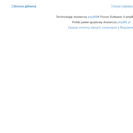
Strona główna
Usuń ciastec
Technologię dostarcza
phpBB
® Forum Software © phpB
Polski pakiet językowy dostarcza
phpBB.pl
Zasady ochrony danych osobowych
|
Regulami