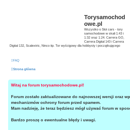
Torysamochod
owe.pl
Wszystko o Slot cars - tory
samochodowe w skali 1:43 i
1:32 oraz 1:24. Carrera GO,
Carrera Digital 143 i Carrera
Digital 132, Scalextric, Ninco itp. Tor wyścigowy dla hobbysty i początkującego
FAQ
Strona główna
Witaj na forum torysamochodowe.pl!
Forum zostało zaktualizowane do najnowszej wersji oraz wp
mechanizmów ochrony forum przed spamem.
Mam nadzieję, że teraz będziesz mógł używać forum w spos
Bardzo proszę o ewentualne błędy i uwagi.