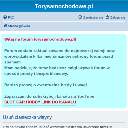
Torysamochodowe.pl
FAQ
Zarejestruj się
Zaloguj się
Strona główna
Witaj na forum torysamochodowe.pl!
Forum zostało zaktualizowane do najnowszej wersji oraz
wprowadziłem kilka mechanizmów ochrony forum przed
spamem.
Mam nadzieję, że teraz będziesz mógł używać forum w
sposób prosty i bezproblemowy.
Bardzo proszę o ewentualne błędy i uwagi.
Zapraszam do subskrybcji kanału na YouTube
SLOT CAR HOBBY LINK DO KANAŁU
.
Usuń ciasteczka witryny
Czy na pewno chcesz usunąć wszystkie ciasteczka utworzone przez tę