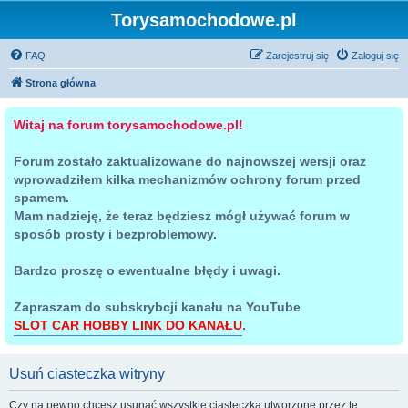
Torysamochodowe.pl
FAQ
Zarejestruj się
Zaloguj się
Strona główna
Witaj na forum torysamochodowe.pl!
Forum zostało zaktualizowane do najnowszej wersji oraz
wprowadziłem kilka mechanizmów ochrony forum przed
spamem.
Mam nadzieję, że teraz będziesz mógł używać forum w
sposób prosty i bezproblemowy.
Bardzo proszę o ewentualne błędy i uwagi.
Zapraszam do subskrybcji kanału na YouTube
SLOT CAR HOBBY LINK DO KANAŁU
.
Usuń ciasteczka witryny
Czy na pewno chcesz usunąć wszystkie ciasteczka utworzone przez tę