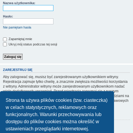
Nazwa użytkownika:
Hasło:
Nie pamiętam hasła
Zapamiętaj mnie
Ukryj mój status podczas tej sesji
ZAREJESTRUJ SIĘ
Aby zalogować się, musisz być zarejestrowanym użytkownikiem witryny.
Rejestracja zajmuje tylko chwilę, a znacznie zwiększa możliwości korzystania
z witryny. Administrator witryny może zarejestrowanym użytkownikom nadać
wiele dodatkowych uprawnień. Przed rejestracją zapoznaj się z naszym
regulaminem, zasadami ochrony danych osobowych oraz z odpowiedziami na
Strona ta używa plików cookies (tzw. ciasteczka)
często zadawane pytania (FAQ), gdzie jest wyjaśnionych wiele podstawowych
zagadnień dotyczących funkcjonowania witryny.
w celach statystycznych, reklamowych oraz
Regulamin
|
Zasady ochrony danych osobowych
funkcjonalnych. Warunki przechowywania lub
dostępu do plików cookies można określić w
Zarejestruj się
ustawieniach przeglądarki internetowej.