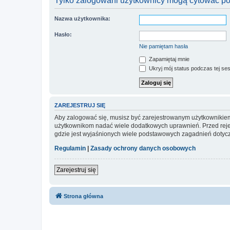
Tylko zalogowani użytkownicy mogą cytować pos
Nazwa użytkownika:
Hasło:
Nie pamiętam hasła
Zapamiętaj mnie
Ukryj mój status podczas tej ses
ZAREJESTRUJ SIĘ
Aby zalogować się, musisz być zarejestrowanym użytkownikiem w
użytkownikom nadać wiele dodatkowych uprawnień. Przed reje
gdzie jest wyjaśnionych wiele podstawowych zagadnień dotycz
Regulamin
|
Zasady ochrony danych osobowych
Zarejestruj się
Strona główna