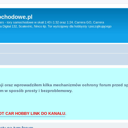
ochodowe.pl
ars - tory samochodowe w skali 1:43 i 1:32 oraz 1:24. Carrera GO, Carrera
era Digital 132, Scalextric, Ninco itp. Tor wyścigowy dla hobbysty i początkującego
sji oraz wprowadziłem kilka mechanizmów ochrony forum przed 
um w sposób prosty i bezproblemowy.
OT CAR HOBBY LINK DO KANAŁU
.