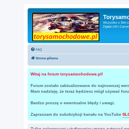
Torysam
Wszystko o Slot c
Digital 143 i Carr
FAQ
Strona główna
Witaj na forum torysamochodowe.pl!
Forum zostało zaktualizowane do najnowszej wer
Mam nadzieję, że teraz będziesz mógł używać for
Bardzo proszę o ewentualne błędy i uwagi.
Zapraszam do subskrybcji kanału na YouTube
SL