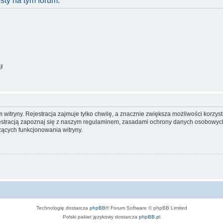
ty na tym forum.
ji
itryny. Rejestracja zajmuje tylko chwilę, a znacznie zwiększa możliwości korzyst
stracją zapoznaj się z naszym regulaminem, zasadami ochrony danych osobowych
ących funkcjonowania witryny.
Technologię dostarcza
phpBB
® Forum Software © phpBB Limited
Polski pakiet językowy dostarcza
phpBB.pl