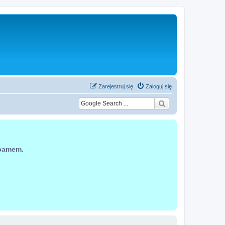
Zarejestruj się
Zaloguj się
spamem.