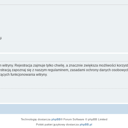
ji
itryny. Rejestracja zajmuje tylko chwilę, a znacznie zwiększa możliwości korzyst
stracją zapoznaj się z naszym regulaminem, zasadami ochrony danych osobowych
ących funkcjonowania witryny.
Technologię dostarcza
phpBB
® Forum Software © phpBB Limited
Polski pakiet językowy dostarcza
phpBB.pl