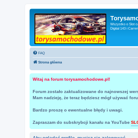
Torysam
Wszystko o Slot c
Digital 143 i Carr
FAQ
Strona główna
Witaj na forum torysamochodowe.pl!
Forum zostało zaktualizowane do najnowszej wer
Mam nadzieję, że teraz będziesz mógł używać for
Bardzo proszę o ewentualne błędy i uwagi.
Zapraszam do subskrybcji kanału na YouTube
SL