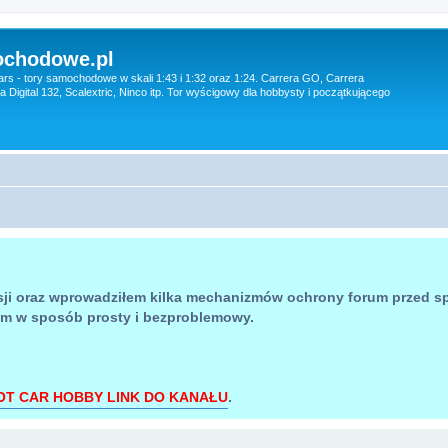
ochodowe.pl
ars - tory samochodowe w skali 1:43 i 1:32 oraz 1:24. Carrera GO, Carrera
era Digital 132, Scalextric, Ninco itp. Tor wyścigowy dla hobbysty i początkującego
sji oraz wprowadziłem kilka mechanizmów ochrony forum przed 
um w sposób prosty i bezproblemowy.
OT CAR HOBBY LINK DO KANAŁU
.