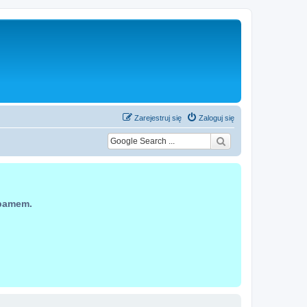
Zarejestruj się
Zaloguj się
spamem.