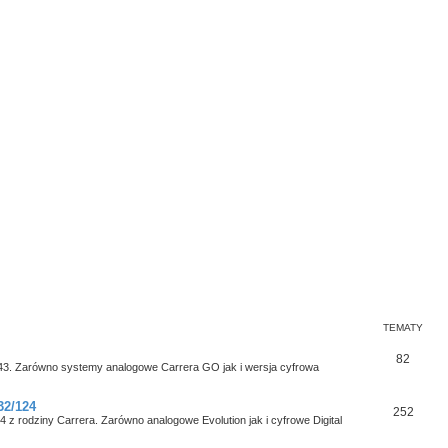
TEMATY
82
:43. Zarówno systemy analogowe Carrera GO jak i wersja cyfrowa
32/124
252
24 z rodziny Carrera. Zarówno analogowe Evolution jak i cyfrowe Digital