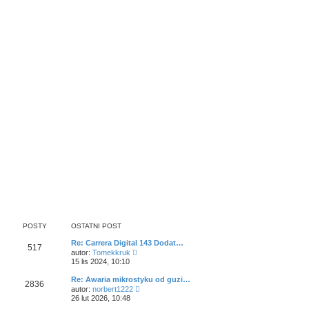
POSTY
OSTATNI POST
Re: Carrera Digital 143 Dodat…
517
W
autor:
Tomekkruk
y
15 lis 2024, 10:10
ś
w
Re: Awaria mikrostyku od guzi…
2836
i
W
autor:
norbert1222
e
y
26 lut 2026, 10:48
t
ś
l