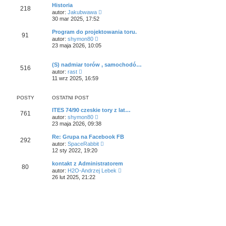
w
Historia
n
218
i
W
a
autor:
Jakubwawa
e
y
j
30 mar 2025, 17:52
t
ś
n
l
w
o
Program do projektowania toru.
n
91
i
w
W
a
autor:
shymon80
e
s
y
j
23 maja 2026, 10:05
t
z
ś
n
l
y
w
o
n
p
i
w
(S) nadmiar torów , samochodó…
a
o
516
e
s
W
j
autor:
rast
s
t
z
y
n
11 wrz 2025, 16:59
t
l
y
ś
o
n
p
w
w
a
o
i
s
POSTY
OSTATNI POST
j
s
e
z
n
t
t
y
ITES 74/90 czeskie tory z lat…
o
l
761
p
W
w
autor:
shymon80
n
o
y
s
23 maja 2026, 09:38
a
s
ś
z
j
t
w
y
Re: Grupa na Facebook FB
n
292
i
p
W
o
autor:
SpaceRabbit
e
o
y
w
12 sty 2022, 19:20
t
s
ś
s
l
t
w
z
kontakt z Administratorem
n
80
i
y
W
a
autor:
H2O-Andrzej Lebek
e
p
y
j
26 lut 2025, 21:22
t
o
ś
n
l
s
w
o
n
t
i
w
a
e
s
j
t
z
n
l
y
o
n
p
w
a
o