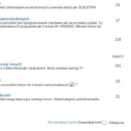
w
33
niać informacjami na temat innych systemów takich jak SCALETRIX
 samochodowych
17
 potrzebne jest oprogramowanie i hardware jak na przykład czujniki. Tu
pularniejszych programów jak Cockpit-XP, HSSRMS, Ultimate Racer lub
116
TEMATY
oznaj innych
101
o Ciebie interesuje i skąd jesteś. Może wspólny wyścig ??
c
32
 wszystkim innym niż o torach samochodowych
 forum
31
tkie uwagi dotyczące samego forum. Układ kategorii, podział tematów
Nie pamiętam hasła
|
Zapamiętaj mnie