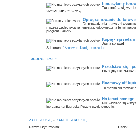
Inne sytemy toró
Tutaj można się wymie
SPORT, NINCO SCX itp.
Oprogramowanie do torów
Do prowadzenia statystyki wyścigów
możesz zadać pytania i umieścić odpowiedzi na temat najpo
program Carrery
Kupię - sprzedam
Jasna sprawa!
Subforum:
Archiwum Kupię - sprzedam
OGÓLNE TEMATY
Przedstaw się - p
Poznajmy się! Napisz c
Rozmowy off-topi
Tu można rozmawiać o
Na temat samego
Mile widziane są wszys
lub sama konfiguracja. Piszcie swoje sugestie.
ZALOGUJ SIĘ
•
ZAREJESTRUJ SIĘ
Nazwa użytkownika:
Hasło: