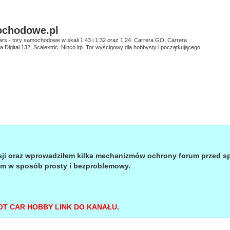
ochodowe.pl
ars - tory samochodowe w skali 1:43 i 1:32 oraz 1:24. Carrera GO, Carrera
era Digital 132, Scalextric, Ninco itp. Tor wyścigowy dla hobbysty i początkującego
sji oraz wprowadziłem kilka mechanizmów ochrony forum przed 
um w sposób prosty i bezproblemowy.
OT CAR HOBBY LINK DO KANAŁU
.