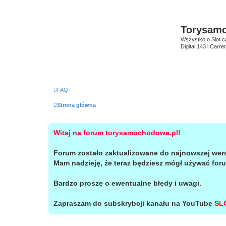
Torysam
Wszystko o Slot c
Digital 143 i Carr
FAQ
Strona główna
Witaj na forum torysamochodowe.pl!
Forum zostało zaktualizowane do najnowszej wer
Mam nadzieję, że teraz będziesz mógł używać for
Bardzo proszę o ewentualne błędy i uwagi.
Zapraszam do subskrybcji kanału na YouTube
SL