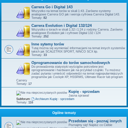
Carrera Go i Digital 143
Wszystko na temat torów w skali 1:43. Zarówno systemy
analogowe Carrera GO jak i wersja cyfrowa Carrera Digital 143.
Tematy:
82
Carrera Evolution i Digital 132/124
Wszystko o torach w skali 1:32 i 1:24 z rodziny Carrera. Zarówno
analogowe Evolution jak i cyfrowe Digital 132 i 124
Tematy:
252
Inne sytemy torów
Tutaj można się wymieniać informacjami na temat innych systemów
takich jak SCALETRIX SPORT, NINCO SCX itp.
Tematy:
33
Oprogramowanie do torów samochodowych
Do prowadzenia statystyki wyścigów potrzebne jest
oprogramowanie i hardware jak na przykład czujniki. Tu możesz
zadać pytania i umieścić odpowiedzi na temat najpopularniejszych
programów jak Cockpit-XP, HSSRMS, Ultimate Racer lub program
Carrery
Tematy:
17
Kupię - sprzedam
Jasna sprawa!
Subforum:
Archiwum Kupię - sprzedam
Tematy:
116
Ogólne tematy
Przedstaw się - poznaj innych
Poznajmy się! Napisz co Ciebie