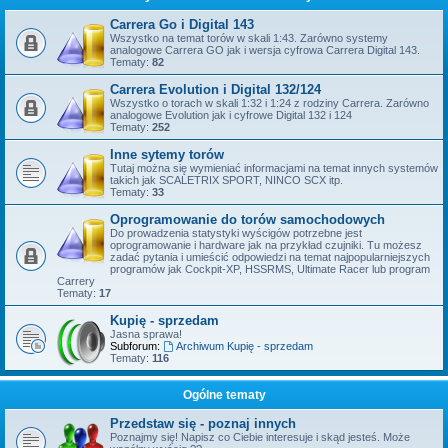
Carrera Go i Digital 143
Wszystko na temat torów w skali 1:43. Zarówno systemy
analogowe Carrera GO jak i wersja cyfrowa Carrera Digital 143.
Tematy:
82
Carrera Evolution i Digital 132/124
Wszystko o torach w skali 1:32 i 1:24 z rodziny Carrera. Zarówno
analogowe Evolution jak i cyfrowe Digital 132 i 124
Tematy:
252
Inne sytemy torów
Tutaj można się wymieniać informacjami na temat innych systemów
takich jak SCALETRIX SPORT, NINCO SCX itp.
Tematy:
33
Oprogramowanie do torów samochodowych
Do prowadzenia statystyki wyścigów potrzebne jest
oprogramowanie i hardware jak na przykład czujniki. Tu możesz
zadać pytania i umieścić odpowiedzi na temat najpopularniejszych
programów jak Cockpit-XP, HSSRMS, Ultimate Racer lub program
Carrery
Tematy:
17
Kupię - sprzedam
Jasna sprawa!
Subforum:
Archiwum Kupię - sprzedam
Tematy:
116
Ogólne tematy
Przedstaw się - poznaj innych
Poznajmy się! Napisz co Ciebie interesuje i skąd jesteś. Może